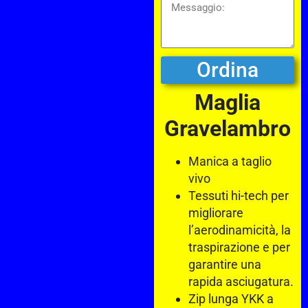
Ordina
Maglia
Gravelambro
Manica a taglio
vivo
Tessuti hi-tech per
migliorare
l’aerodinamicità, la
traspirazione e per
garantire una
rapida asciugatura.
Zip lunga YKK a