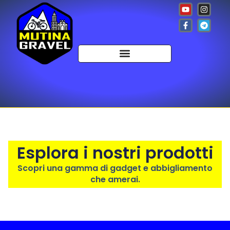
Esplora i nostri prodotti
Scopri una gamma di gadget e abbigliamento
che amerai.